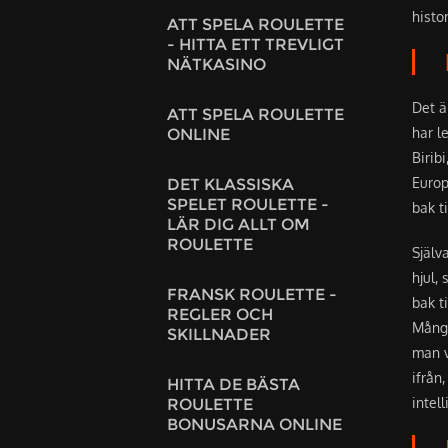
histo
ATT SPELA ROULETTE
- HITTA ETT TREVLIGT
NÄTKASINO
Det ä
ATT SPELA ROULETTE
har l
ONLINE
Birib
Europ
DET KLASSISKA
SPELET ROULETTE -
bak t
LÄR DIG ALLT OM
ROULETTE
Själv
hjul,
FRANSK ROULETTE -
bak t
REGLER OCH
Många
SKILLNADER
man v
ifrån
HITTA DE BÄSTA
intel
ROULETTE
BONUSARNA ONLINE