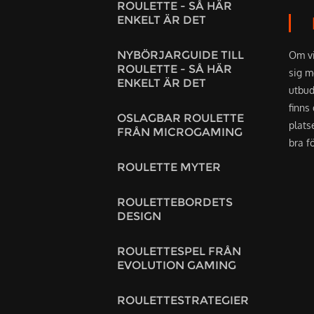
ROULETTE - SÅ HÄR
ENKELT ÄR DET
NYBÖRJARGUIDE TILL
Om vi
ROULETTE - SÅ HÄR
sig m
ENKELT ÄR DET
utbud
finns
OSLAGBAR ROULETTE
plats
FRÅN MICROGAMING
bra f
ROULETTE MYTER
ROULETTEBORDETS
DESIGN
ROULETTESPEL FRÅN
EVOLUTION GAMING
ROULETTESTRATEGIER