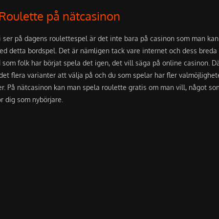
Roulette på nätcasinon
 ser på dagens roulettespel är det inte bara på casinon som man kan
ed detta bordspel. Det är nämligen tack vare internet och dess breda
 som folk har börjat spela det igen, det vill säga på online casinon. D
 det flera varianter att välja på och du som spelar har fler valmöjlighet
er. På nätcasinon kan man spela roulette gratis om man vill, något so
ör dig som nybörjare.