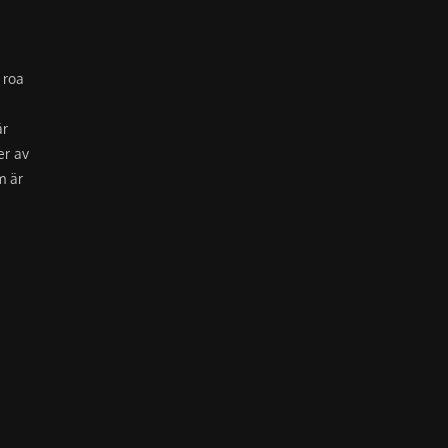
 roa
är
er av
m är