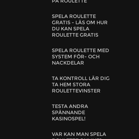
PÅ ROULETTE
SPELA ROULETTE
GRATIS - LÄS OM HUR
DU KAN SPELA
ROULETTE GRATIS
SPELA ROULETTE MED
SYSTEM FÖR- OCH
NACKDELAR
TA KONTROLL LÄR DIG
TA HEM STORA
ROULETTEVINSTER
TESTA ANDRA
SPÄNNANDE
KASINOSPEL!
VAR KAN MAN SPELA